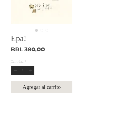
Epa!
Precio
BRL 380,00
Cantidad
*
Agregar al carrito
Acrílico sobre papel 300g, 13x17 cm.
aprox. Este é o original.
NÃO INCLUI A MOLDURA. FRETE