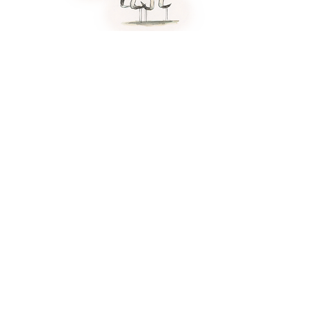
Para quem é:
Especialmente indicado para
estudantes nos níveis: Iniciante e
médio.
Edição
ON LINE
Duração:
1
aula de 2 horas.
Aula virtual ao vivo.
VAGAS LIMITADAS!
ME AVISA!
PIX:
Também dá pra pagar com
lucas@lucasferreyra.com