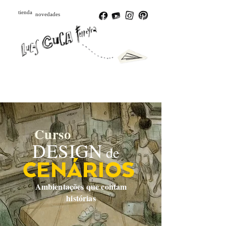
tienda
novedades
Português
English
Español
Curso
DESIGN
de
CENÁRIOS
Ambientações que contam
histórias